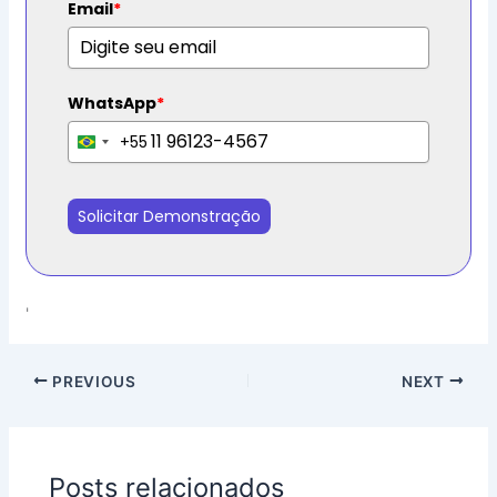
Email
*
WhatsApp
*
+55
B
r
a
Solicitar Demonstração
z
i
l
+
'
5
5
PREVIOUS
NEXT
Posts relacionados