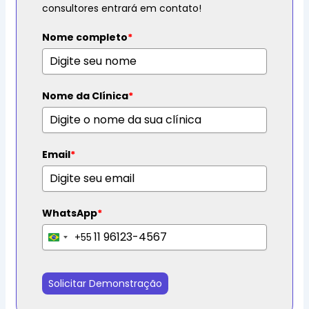
consultores entrará em contato!
Nome completo
*
Nome da Clínica
*
Email
*
WhatsApp
*
+55
B
r
a
Solicitar Demonstração
z
i