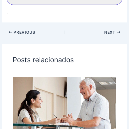
l
+
'
5
5
PREVIOUS
NEXT
Posts relacionados