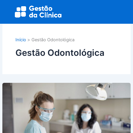
Ir
Main
para
Menu
o
conteúdo
Início
Gestão Odontológica
Gestão Odontológica