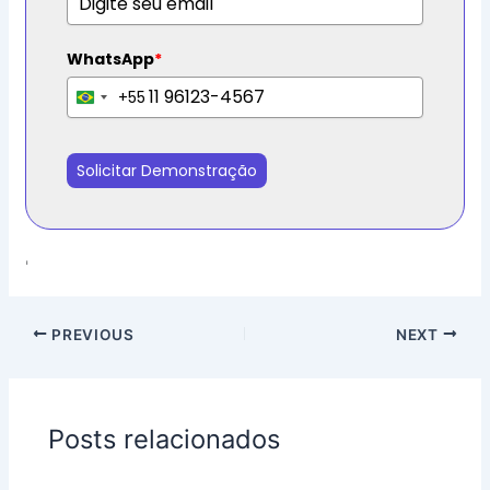
WhatsApp
*
+55
B
r
a
Solicitar Demonstração
z
i
l
+
'
5
5
PREVIOUS
NEXT
Posts relacionados