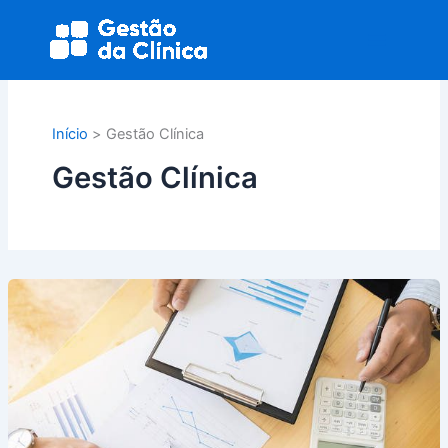
Ir
Main
para
Menu
o
conteúdo
Início
Gestão Clínica
Gestão Clínica