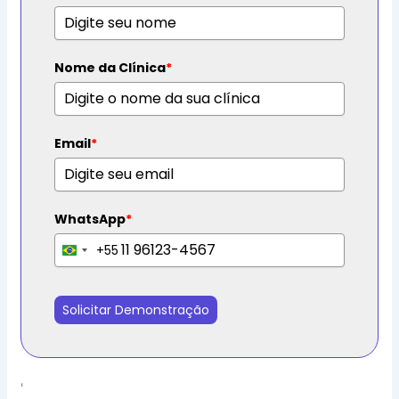
Nome da Clínica
*
Email
*
WhatsApp
*
+55
B
r
a
Solicitar Demonstração
z
i
l
+
'
5