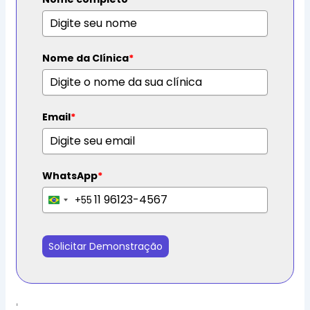
Nome da Clínica
*
Email
*
WhatsApp
*
+55
B
r
a
Solicitar Demonstração
z
i
l
+
'