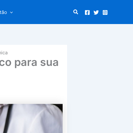
Pesquisar
tão
nica
co para sua