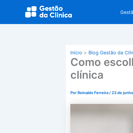
Ir
para
Gest
o
conteúdo
Início
Blog Gestão da Clín
Como escolh
clínica
Por
Reinaldo Ferreira
/
23 de junh