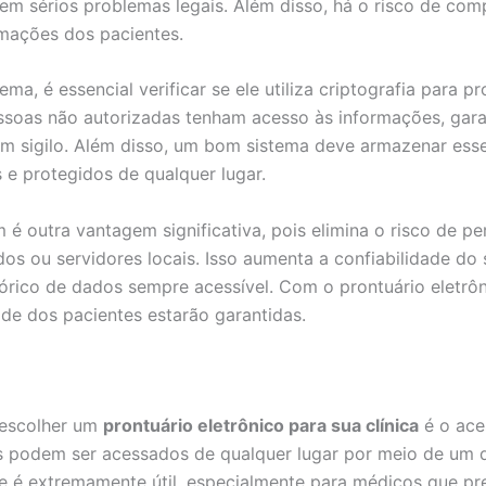
 em sérios problemas legais. Além disso, há o risco de co
rmações dos pacientes.
ema, é essencial verificar se ele utiliza criptografia para p
ssoas não autorizadas tenham acesso às informações, gar
em sigilo. Além disso, um bom sistema deve armazenar ess
 e protegidos de qualquer lugar.
 outra vantagem significativa, pois elimina o risco de p
os ou servidores locais. Isso aumenta a confiabilidade do
órico de dados sempre acessível. Com o prontuário eletrôn
ade dos pacientes estarão garantidas.
 escolher um
prontuário eletrônico para sua clínica
é o aces
s podem ser acessados de qualquer lugar por meio de um d
ade é extremamente útil, especialmente para médicos que pr