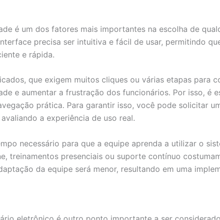
idade é um dos fatores mais importantes na escolha de qua
a interface precisa ser intuitiva e fácil de usar, permitindo 
iente e rápida.
icados, que exigem muitos cliques ou várias etapas para c
de e aumentar a frustração dos funcionários. Por isso, é 
vegação prática. Para garantir isso, você pode solicitar
 avaliando a experiência de uso real.
empo necessário para que a equipe aprenda a utilizar o sis
ine, treinamentos presenciais ou suporte contínuo costumam
daptação da equipe será menor, resultando em uma imple
rio eletrônico é outro ponto importante a ser considerado