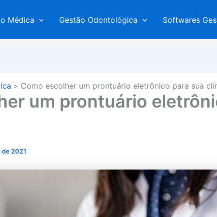
ão Médica
Gestão Odontológica
Softwares Ges
ica
Como escolher um prontuário eletrônico para sua clí
er um prontuário eletrôni
o de 2021