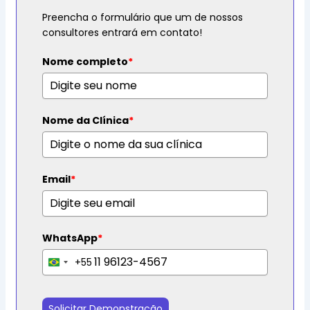
Preencha o formulário que um de nossos
consultores entrará em contato!
Nome completo
*
Nome da Clínica
*
Email
*
WhatsApp
*
+55
B
r
a
Solicitar Demonstração