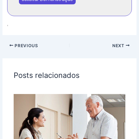
z
i
l
+
'
5
5
PREVIOUS
NEXT
Posts relacionados