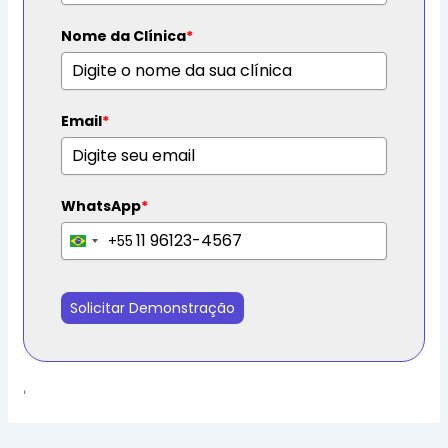
Nome da Clínica
*
Email
*
WhatsApp
*
+55
B
r
a
Solicitar Demonstração
z
i
l
+
'
5
5