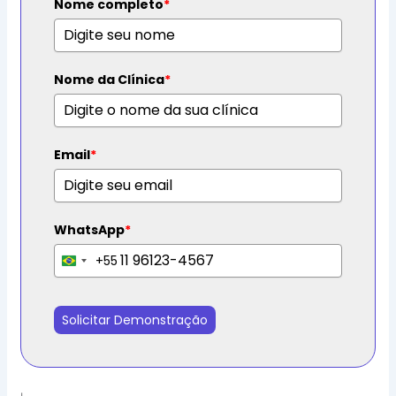
Nome completo
*
Nome da Clínica
*
Email
*
WhatsApp
*
+55
B
r
a
Solicitar Demonstração
z
i
l
+